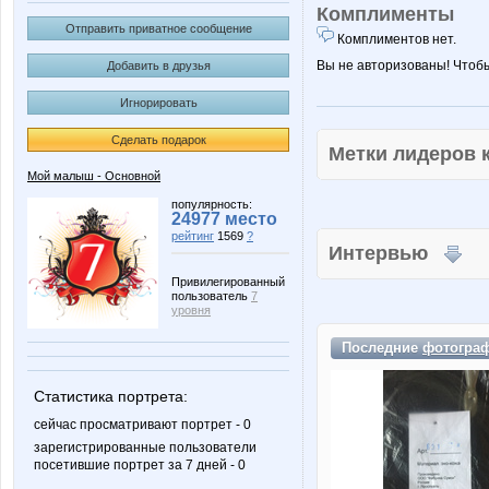
Комплименты
Отправить приватное сообщение
Комплиментов нет.
Вы не авторизованы! Чтоб
Добавить в друзья
Игнорировать
Сделать подарок
Метки лидеров
Мой малыш - Основной
популярность:
24977 место
рейтинг
1569
?
Интервью
Привилегированный
пользователь
7
уровня
Последние
фотогра
Статистика портрета:
сейчас просматривают портрет - 0
зарегистрированные пользователи
посетившие портрет за 7 дней - 0